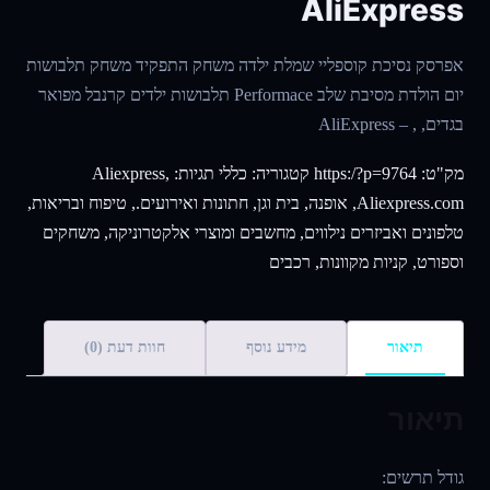
AliExpress
אפרסק נסיכת קוספליי שמלת ילדה משחק התפקיד משחק תלבושות
יום הולדת מסיבת שלב Performace תלבושות ילדים קרנבל מפואר
בגדים, , – AliExpress
מק"ט:
https:/?p=9764
קטגוריה:
כללי
תגיות:
,
Aliexpress
Aliexpress.com
,
אופנה
,
בית וגן
,
חתונות ואירועים.
,
טיפוח ובריאות
,
טלפונים ואביזרים נילווים
,
מחשבים ומוצרי אלקטרוניקה
,
משחקים
וספורט
,
קניות מקוונות
,
רכבים
תיאור
מידע נוסף
חוות דעת (0)
תיאור
גודל תרשים: