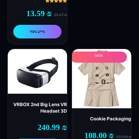
דורג
5.00
המחיר
המחיר
13.59
₪
25.17
₪
מתוך 5
המקורי
הנוכחי
מידע נוסף
היה:
הוא:
13.59 ₪.
25.17 ₪.
מבצע!
VRBOX 2nd Big Lens VR
Headset 3D
Cookie Packaging
240.99
₪
המחיר
המחיר
108.00
₪
123.00
₪