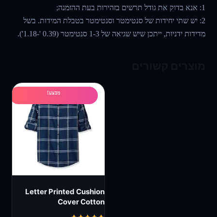
1: אנא בדוק את גודל תרשים בזהירות בעת ההזמנה;
2: יש שתי יחידות של סנטימטר וסנטימטר בטבלת המידות. בשל
מדידות ידניות, ייתכן שיש שגיאה של 1-3 סנטימטר (0.39 '-1.18').
מוצרים קשורים
מבצע!
Letter Printed Cushion
Cover Cotton