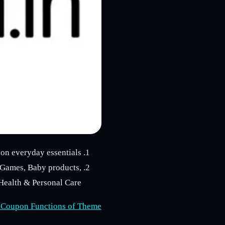
on everyday essentials.
& Games, Baby products,
ealth & Personal Care.
 Coupon Functions of Theme