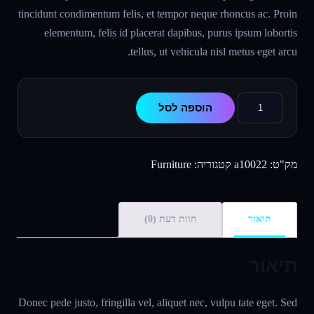
tincidunt condimentum felis, et tempor neque rhoncus ac. Proin
היה:
הוא:
elementum, felis id placerat dapibus, purus ipsum lobortis
187.00 ₪.
234.00 ₪.
tellus, ut vehicula nisl metus eget arcu.
כמות
הוספה לסל
של
Lipzor
Light
מק"ט:
a10022
קטגוריה:
Furniture
תיאור
חוות דעת (0)
תיאור
Donec pede justo, fringilla vel, aliquet nec, vulpu tate eget. Sed