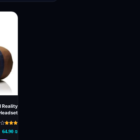
 Reality
Headset
דורג
64.90
₪
3.00
מתוך 5