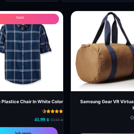
מבצע!
 Plastice Chair In White Color
Samsung Gear VR Virtual
דורג
המחיר
המחיר
41.99
₪
55.65
₪
4.50
מתוך 5
המקורי
הנוכחי
הוספה לסל